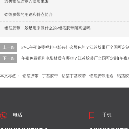
浅析铝箔胶带的使用范围
铝箔胶带的用途和特点简介
铝箔胶带一般是用来做什么的-铝箔胶带耐高温吗
上一条
PVC午夜免费福利电影有什么颜色的？江苏胶带厂全国可定制
下一条
午夜免费福利电影材质有哪些？江苏胶带厂全国可定制[午夜A
本文标签：
铝箔胶带
丁基胶带
铝箔丁基胶带
铝箔胶带用途
铝箔胶
电话
手机